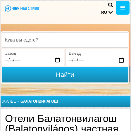
RU
Куда вы едете?
Заезд
Выезд
Найти
ЖИЛЬЕ
»
БАЛАТОНВИЛАГОШ
Отели Балатонвилагош
(Balatonvilágos) частная