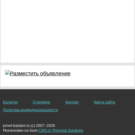
Балатон
О проекте
Контакт
Карта сайта
Политика конфиденциальности
privet-balaton.ru (c) 2007--2026
Реализован на базе
CMS от Principal Solutions