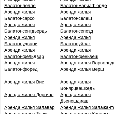
Балатонлелле
Балатонмариафюрде
Аренда жилья
Аренда жилья
Балатонсарсо
Балатонселеш
Аренда жилья
Аренда жилья
Балатонсентдьердь
Балатонсепезд
Аренда жилья
Аренда жилья
Балатонудвари
Балатонуйлак
Аренда жилья
Аренда жилья
Балатонфельдвар
Балатонфеньвеш
Аренда жилья
Аренда жилья Варвольд
Балатонфюред
Аренда жилья Вёрш
Аренда жилья Вис
Аренда жилья
Вонярцвашхедь
Аренда жилья Дёргиче
Аренда жилья
Дьенешдиаш
Аренда жилья Залавар
Аренда жилья Залажант
Аренда жилья Занка
Аренда жилья Капольч