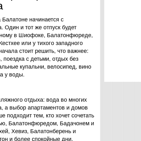
а
 Балатоне начинается с
. Один и тот же отпуск будет
зному в Шиофоке, Балатонфюреде,
Кестхее или у тихого западного
начала стоит решить, что важнее:
 поездка с детьми, отдых без
альные купальни, велосипед, вино
а у воды.
ляжного отдыха: вода во многих
а, а выбор апартаментов и домов
е подходит тем, кто хочет сочетать
нью, Балатонфюредом, Бадачонем и
хей, Хевиз, Балатонберень и
тон и более спокойные дни.