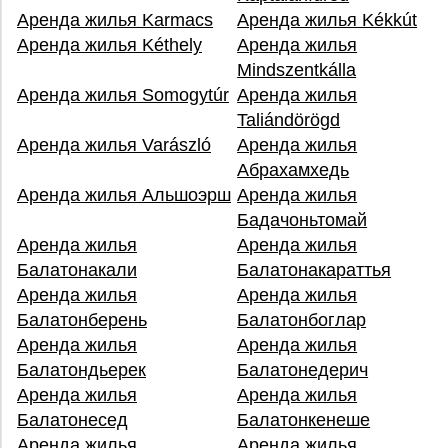
Аренда жилья Karmacs
Аренда жилья Kékkút
Аренда жилья Kéthely
Аренда жилья
Mindszentkálla
Аренда жилья Somogytúr
Аренда жилья
Taliándörögd
Аренда жилья Varászló
Аренда жилья
Абрахамхедь
Аренда жилья Альшоэрш
Аренда жилья
Бадачоньтомай
Аренда жилья
Аренда жилья
Балатонакали
Балатонакараттья
Аренда жилья
Аренда жилья
Балатонберень
Балатонбоглар
Аренда жилья
Аренда жилья
Балатондьерек
Балатонедерич
Аренда жилья
Аренда жилья
Балатонесед
Балатонкенеше
Аренда жилья
Аренда жилья