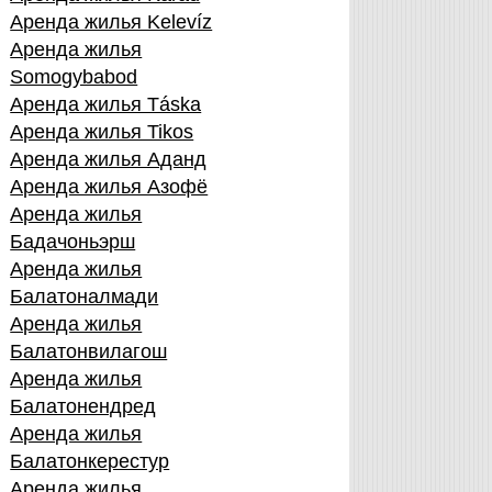
Аренда жилья Kelevíz
Аренда жилья
Somogybabod
Аренда жилья Táska
Аренда жилья Tikos
Аренда жилья Аданд
Аренда жилья Азофё
Аренда жилья
Бадачоньэрш
Аренда жилья
Балатоналмади
Аренда жилья
Балатонвилагош
Аренда жилья
Балатонендред
Аренда жилья
Балатонкерестур
Аренда жилья