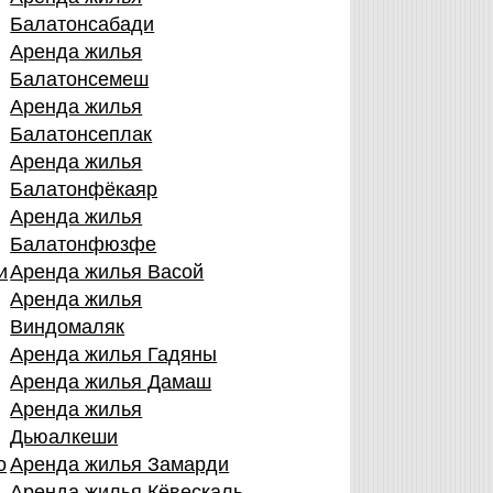
Балатонсабади
Аренда жилья
Балатонсемеш
Аренда жилья
Балатонсеплак
Аренда жилья
Балатонфёкаяр
Аренда жилья
Балатонфюзфе
и
Аренда жилья Васой
Аренда жилья
Виндомаляк
Аренда жилья Гадяны
Аренда жилья Дамаш
Аренда жилья
Дьюалкеши
о
Аренда жилья Замарди
Аренда жилья Кёвескаль