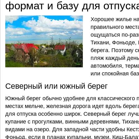
формат и базу для отпуск
Хорошее жилье на
правильного места
ощущаться по-ра
Тихани, Фоньоде, 
берега. Поэтому с
пляж каждый день,
автомобиля, терм
или спокойная баз
Северный или южный берег
Южный берег обычно удобнее для классического п
местах мельче, железная дорога идет вдоль берег
для отпуска особенно широк. Северный берег лучш
купание с прогулками, винными деревнями, Тиха
видами на озеро. Для западной части удобны Кест
Фоньод, если в планах купальни, музеи, Киш-Бала