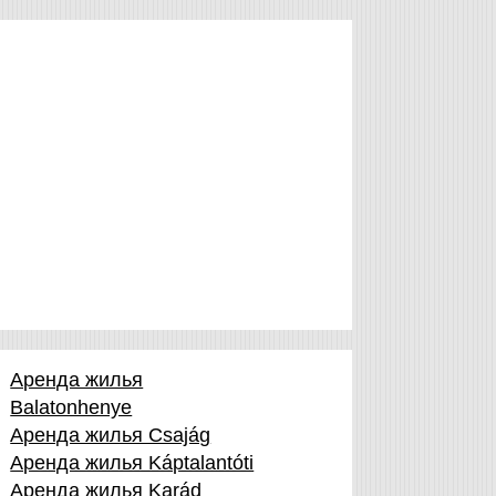
Аренда жилья
Balatonhenye
Аренда жилья Csajág
Аренда жилья Káptalantóti
Аренда жилья Karád